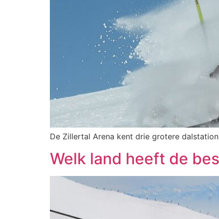
De Zillertal Arena kent drie grotere dalstation
Welk land heeft de bes