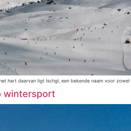
In het hart daarvan ligt Ischgl, een bekende naam voor zowel
p wintersport