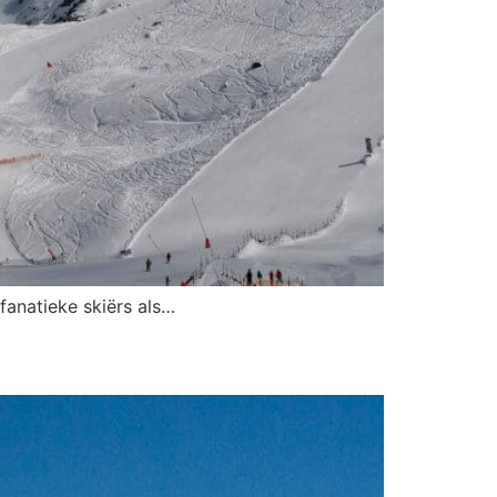
 fanatieke skiërs als…