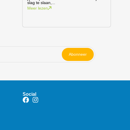
slag te slaan,...
Meer lezen
Abonneer
Social