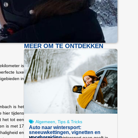
MEER OM TE ONTDEKKEN
ekilometer is
perfecte luxe
kigebieden in
enbach is het
 hier tijdens
 het tot een
Algemeen
,
Tips & Tricks
en is met 17
Auto naar wintersport:
sneeuwkettingen, vignetten en
chaligheid en
voorbereiding
Met de auto op wintersport gaan geeft je