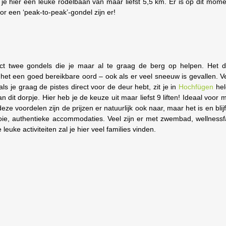
 je hier een leuke rodelbaan van maar liefst 5,5 km. Er is op dit mo
r een ‘peak-to-peak’-gondel zijn er!
ect twee gondels die je maar al te graag de berg op helpen. Het dor
is het een goed bereikbare oord – ook als er veel sneeuw is gevallen. V
s je graag de pistes direct voor de deur hebt, zit je in
Hochfügen
hel
van dit dorpje. Hier heb je de keuze uit maar liefst 9 liften! Ideaal voor 
e voordelen zijn de prijzen er natuurlijk ook naar, maar het is en blij
ie, authentieke accommodaties. Veel zijn er met zwembad, wellnessfac
leuke activiteiten zal je hier veel families vinden.