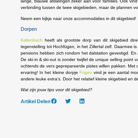
lange, blauwe afdalingen zeker aan voor families. Ook vind
verbinding tussen de twee skigebieden, maar de plannen voo
Neem een kijkje naar onze accommodaties in dit skigebied!
Dorpen
Kaltenbach
heeft als grootste dorp van dit skigebied dir
tegenstelling tot Hochfügen, in het Zillertal zelf. Daarmee 
pensions hebben zich rondom het dalstation gevestigd. En al
De ski-in & ski-out is zonder twijfel de unique selling point 
ochtends de vers geprepareerde pistes willen pakken. Met dez
ervaring! In het kleine dorpje
Fügen
vind je een aantal moo
andere leuke extra’s. Door het relatief kleine skigebied en de 
Wat zijn jouw tips voor dit skigebied?
Artikel Delen