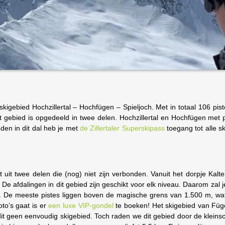
 skigebied Hochzillertal – Hochfügen – Spieljoch. Met in totaal 106 pist
et gebied is opgedeeld in twee delen. Hochzillertal en Hochfügen met 
eden in dit dal heb je met
de Zillertaler Superskipass
toegang tot alle s
 uit twee delen die (nog) niet zijn verbonden. Vanuit het dorpje Kalt
De afdalingen in dit gebied zijn geschikt voor elk niveau. Daarom zal je
. De meeste pistes liggen boven de magische grens van 1.500 m, wat
to’s gaat is er
een luxe VIP-gondel
te boeken! Het skigebied van Füg
dit geen eenvoudig skigebied. Toch raden we dit gebied door de kleins