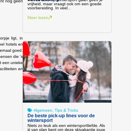
ment nog geen
vrijheid, maar vraagt ook om een goede
voorbereiding. In veel...
Meer lezen
pje ligt, in
eel hotels en
emaal goed.
mensen die ‘s
ft een unieke
iliteiten en
Algemeen
,
Tips & Tricks
De beste pick-up lines voor de
wintersport
Niets zo leuk als een wintersportliefde. Als
jij van plan bent om deze skivakantie jouw