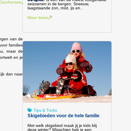
Zauchensee
,
seizoenen in de bergen. Sneeuw,
laagstaande zon, mist, ijs en...
Meer lezen
ergen van de
voor families
au, maar de
ortwelt en je
Kijk dan naar
Tips & Tricks
Skigebieden voor de hele familie
Met welk skigebied maak jij je kids blij
deze winter? Misschien heb je een