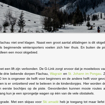
achau niet snel klagen. Naast een groot aantal afdalingen is dit skig
als beginnende wintersporters voelen zich hier thuis. En buiten de p
lleen een mooi skigebied.
t een lift zijn verbonden. De G-Link zorgt ervoor dat je moeiteloos v
 de drie bekende dorpen Flachau,
Wagrain
en
St. Johann im Pongau
.
Z
250 km is ongeveer de helft voor beginners en de andere helft voor ge
en is er ontzettend veel te beleven in de kinderdorpjes. Hier worden d
n eerste bochtjes op de piste. Gevorderden kunnen mooie routes 
lang kun je een sprongetje wagen op één van de vele obstakels.
upgrade. Met een skipas voor
Ski amadé
heb je toegang tot maar liefs