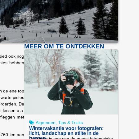
MEER OM TE ONTDEKKEN
ebied ook nog
istes hebben
an de ene top
warte pistes
vorderden. De
e lessen o.a.
afleggen met
Algemeen
,
Tips & Tricks
Wintervakantie voor fotografen:
licht, landschap en stilte in de
t 760 km aan
bergen
De winter is een van de meest fotogenieke