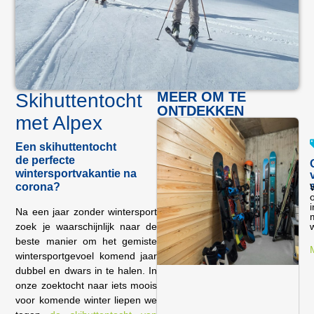
MEER OM TE
Skihuttentocht
ONTDEKKEN
met Alpex
Een skihuttentocht
de perfecte
wintersportvakantie na
corona?
o
Na een jaar zonder wintersport
zoek je waarschijnlijk naar de
w
beste manier om het gemiste
wintersportgevoel komend jaar
dubbel en dwars in te halen. In
onze zoektocht naar iets moois
voor komende winter liepen we