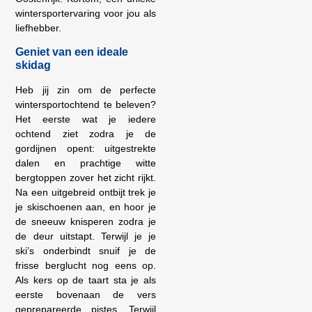
wintersportervaring voor jou als
liefhebber.
Geniet van een ideale
skidag
Heb jij zin om de perfecte
wintersportochtend te beleven?
Het eerste wat je iedere
ochtend ziet zodra je de
gordijnen opent: uitgestrekte
dalen en prachtige witte
bergtoppen zover het zicht rijkt.
Na een uitgebreid ontbijt trek je
je skischoenen aan, en hoor je
de sneeuw knisperen zodra je
de deur uitstapt. Terwijl je je
ski’s onderbindt snuif je de
frisse berglucht nog eens op.
Als kers op de taart sta je als
eerste bovenaan de vers
geprepareerde pistes. Terwijl