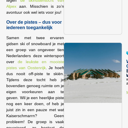
tegen
de skihuttentocht van
Alpex
aan. Misschien is zo’n
avontuur ook wel iets voor jou!
Over de pistes – dus voor
iedereen toegankelijk
Samen met twee ervaren
gidsen ski of snowboard je met
een groep van ongeveer tien
Nederlanders deze wintersport
over
de leukste en mooiste
pistes van Oostenrijk
. Je hoeft
I
dus nooit off-piste te skiën.
l
w
Tijdens deze tocht heb je
bovendien genoeg ruimte om je
eigen voorkeuren aan te
geven. Wil je een heerlijke piste
nog een keer doen, of heb je
juist zin in een pauze met wat
Kaiserschmarrn? Geen
probleem! De groep is vaak
gevarieerd, zo bestaat de