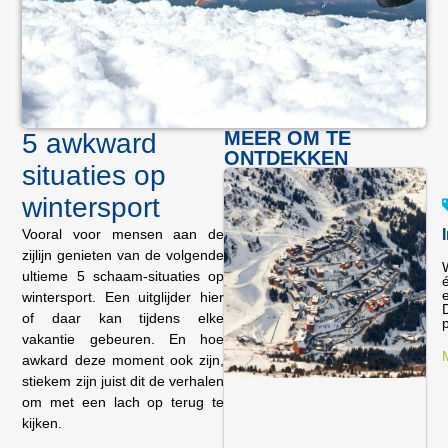
MEER OM TE
5 awkward
ONTDEKKEN
situaties op
wintersport
Vooral voor mensen aan de
zijlijn genieten van de volgende
ultieme 5 schaam-situaties op
wintersport. Een uitglijder hier
of daar kan tijdens elke
p
vakantie gebeuren. En hoe
awkard deze moment ook zijn,
stiekem zijn juist dit de verhalen
om met een lach op terug te
kijken.