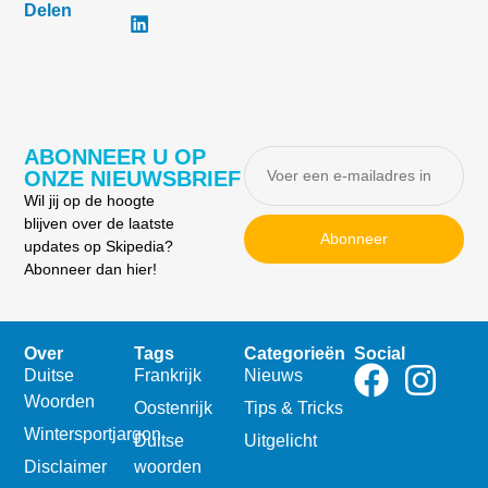
Delen
ABONNEER U OP
ONZE NIEUWSBRIEF
Wil jij op de hoogte
blijven over de laatste
Abonneer
updates op Skipedia?
Abonneer dan hier!
Over
Tags
Categorieën
Social
Duitse
Frankrijk
Nieuws
Woorden
Oostenrijk
Tips & Tricks
Wintersportjargon
Duitse
Uitgelicht
Disclaimer
woorden