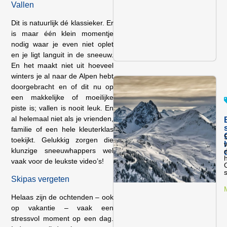
Vallen
Dit is natuurlijk dé klassieker. Er
is maar één klein momentje
nodig waar je even niet oplet
en je ligt languit in de sneeuw.
En het maakt niet uit hoeveel
winters je al naar de Alpen hebt
doorgebracht en of dit nu op
een makkelijke of moeilijke
piste is; vallen is nooit leuk. En
al helemaal niet als je vrienden,
familie of een hele kleuterklas
toekijkt. Gelukkig zorgen die
v
klunzige sneeuwhappers wel
h
vaak voor de leukste video’s!
O
Skipas vergeten
Helaas zijn de ochtenden – ook
op vakantie – vaak een
stressvol moment op een dag.