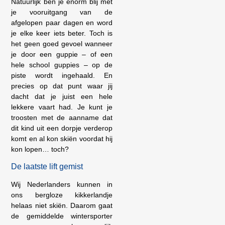
Natuurlijk ben je enorm blij met
je vooruitgang van de
afgelopen paar dagen en word
je elke keer iets beter. Toch is
het geen goed gevoel wanneer
je door een guppie – of een
hele school guppies – op de
piste wordt ingehaald. En
precies op dat punt waar jij
dacht dat je juist een hele
lekkere vaart had. Je kunt je
troosten met de aanname dat
dit kind uit een dorpje verderop
komt en al kon skiën voordat hij
kon lopen… toch?
De laatste lift gemist
Wij Nederlanders kunnen in
ons bergloze kikkerlandje
helaas niet skiën. Daarom gaat
de gemiddelde wintersporter