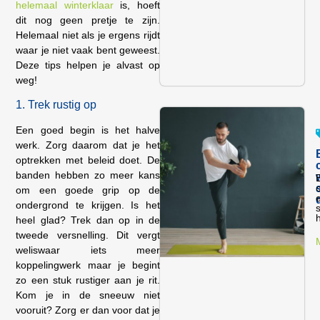
helemaal winterklaar
is, hoeft
dit nog geen pretje te zijn.
Helemaal niet als je ergens rijdt
waar je niet vaak bent geweest.
Deze tips helpen je alvast op
weg!
1. Trek rustig op
Een goed begin is het halve
werk. Zorg daarom dat je het
optrekken met beleid doet. De
banden hebben zo meer kans
o
om een goede grip op de
e
ondergrond te krijgen. Is het
h
heel glad? Trek dan op in de
tweede versnelling. Dit vergt
weliswaar iets meer
koppelingwerk maar je begint
zo een stuk rustiger aan je rit.
Kom je in de sneeuw niet
vooruit? Zorg er dan voor dat je