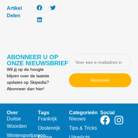
Artikel
Delen
ABONNEER U OP
ONZE NIEUWSBRIEF
Wil jij op de hoogte
blijven over de laatste
Abonneer
updates op Skipedia?
Abonneer dan hier!
Over
Tags
Categorieën
Social
Duitse
Frankrijk
Nieuws
Woorden
Oostenrijk
Tips & Tricks
Wintersportjargon
Duitse
Uitgelicht