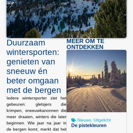
MEER OM TE
Duurzaam
ONTDEKKEN
wintersporten:
genieten van
sneeuw én
beter omgaan
met de bergen
Iedere wintersporter ziet het
gebeuren: gletsjers die
krimpen, sneeuwkanonnen die
meer draaien, winters die later
Nieuws
,
Uitgelicht
beginnen. Wie jaar na jaar in
De pistekleuren
de bergen komt, merkt dat het