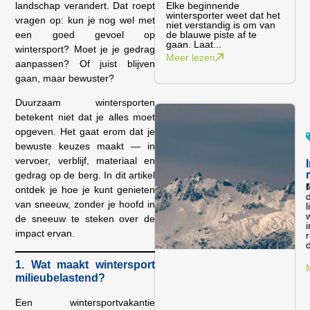
landschap verandert. Dat roept
Elke beginnende
wintersporter weet dat het
vragen op: kun je nog wel met
niet verstandig is om van
een goed gevoel op
de blauwe piste af te
gaan. Laat...
wintersport? Moet je je gedrag
Meer lezen
aanpassen? Of juist blijven
gaan, maar bewuster?
Duurzaam wintersporten
betekent niet dat je alles moet
opgeven. Het gaat erom dat je
bewuste keuzes maakt — in
vervoer, verblijf, materiaal en
gedrag op de berg. In dit artikel
ontdek je hoe je kunt genieten
d
van sneeuw, zonder je hoofd in
l
w
de sneeuw te steken over de
i
impact ervan.
d
1. Wat maakt wintersport
milieubelastend?
Een wintersportvakantie