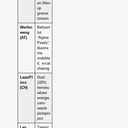
en liften
op
groene
stroom
Werfen
Behoort
weng
tot
(AT)
“Alpine
Pearls”:
duurza
me
mobilite
it, e-car
sharing
Laax/Fl
Doel:
ims
100%
(CH)
hernieu
wbare
energie,
zero-
waste
pistepro
ject
Les
Treinst