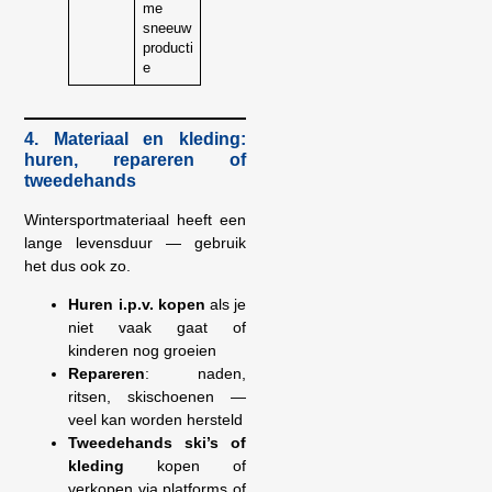
me
sneeuw
producti
e
4. Materiaal en kleding:
huren, repareren of
tweedehands
Wintersportmateriaal heeft een
lange levensduur — gebruik
het dus ook zo.
Huren i.p.v. kopen
als je
niet vaak gaat of
kinderen nog groeien
Repareren
: naden,
ritsen, skischoenen —
veel kan worden hersteld
Tweedehands ski’s of
kleding
kopen of
verkopen via platforms of