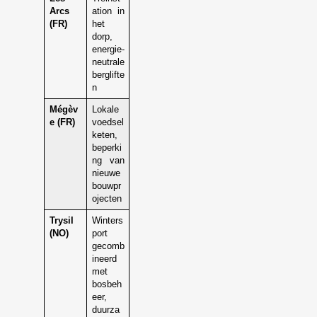
Arcs
ation in
(FR)
het
dorp,
energie-
neutrale
berglifte
n
Mégèv
Lokale
e (FR)
voedsel
keten,
beperki
ng van
nieuwe
bouwpr
ojecten
Trysil
Winters
(NO)
port
gecomb
ineerd
met
bosbeh
eer,
duurza