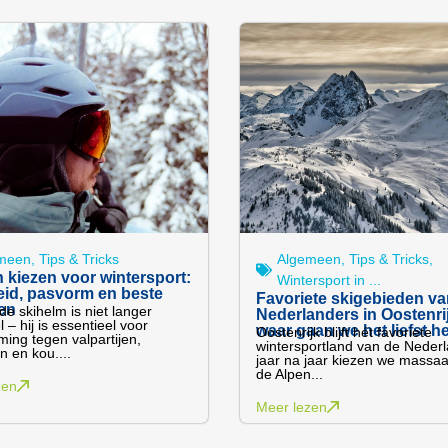
meen
,
Tips & Tricks
Algemeen
,
Tips & Tricks
,
 kiezen voor wintersport:
Wintersport in ...
eid, pasvorm en beste
Favoriete skigebieden va
en
e skihelm is niet langer
Nederlanders in Oostenri
 – hij is essentieel voor
waar gaan we het liefst 
Oostenrijk blijft hét favoriete
ing tegen valpartijen,
wintersportland van de Neder
n en kou....
jaar na jaar kiezen we massaa
de Alpen...
zen
Meer lezen