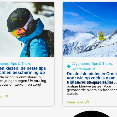
meen
,
Tips & Tricks
Algemeen
,
Tips & Tricks
,
len kiezen: de beste tips
Wintersport in ...
icht en bescherming op
De steilste pistes in Ooste
e
e skibril is onmisbaar: hij
voor wie op zoek is naar
t je ogen tegen UV-straling,
uitdaging en adrenaline
Niet elke wintersporter is op 
eeuw en takken, en zorgt
rustige blauwe pistes. Voor
gevorderde skiërs en freerider
steilste...
zen
Meer lezen