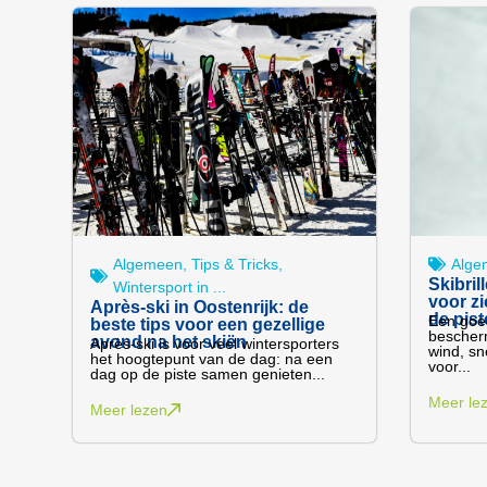
Algemeen
,
Tips & Tricks
,
Alge
Skibril
Wintersport in ...
voor z
Après-ski in Oostenrijk: de
de pist
Een goed
beste tips voor een gezellige
bescherm
avond na het skiën
Après-ski is voor veel wintersporters
wind, sn
het hoogtepunt van de dag: na een
voor...
dag op de piste samen genieten...
Meer le
Meer lezen