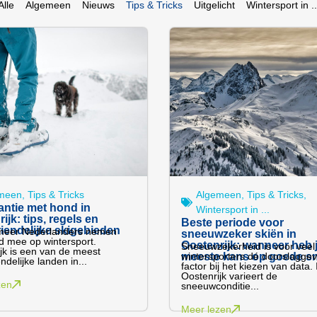
Alle
Algemeen
Nieuws
Tips & Tricks
Uitgelicht
Wintersport in ..
meen
,
Tips & Tricks
Algemeen
,
Tips & Tricks
,
antie met hond in
Wintersport in ...
ijk: tips, regels en
Beste periode voor
iendelijke skigebieden
meer Nederlanders nemen
sneeuwzeker skiën in
 mee op wintersport.
Oostenrijk: wanneer heb 
Sneeuwzekerheid is voor veel
jk is een van de meest
meeste kans op goede 
wintersporters dé doorslagge
ndelijke landen in...
factor bij het kiezen van data. 
Oostenrijk varieert de
zen
sneeuwconditie...
Meer lezen