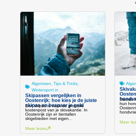
Algemeen
,
Tips & Tricks
,
Alge
Skivak
Wintersport in ...
Oostenr
Skipassen vergelijken in
hondvr
Steeds 
Oostenrijk: hoe kies je de juiste
hun hond
skipas en bespaar je geld
Een skipas is vaak de grootste
Oostenri
kostenpost van je skivakantie. In
hondvrie
Oostenrijk zijn er tientallen
skigebieden met eigen...
Meer le
Meer lezen