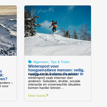
Algemeen
,
Tips & Tricks
Wintersport voor
hoogsensitieve mensen: veilig,
n
rustig en in balans de winter in
Hoogsensitieve mensen beleven
jk:
wintersport vaak intenser dan
heen?
anderen. Geluiden, drukte, sociale
landers –
interactie en onverwachte situaties
l voor
komen harder binnen....
Meer lezen