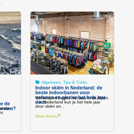
.
Algemeen
,
Tips & Tricks
Indoor skiën in Nederland: de
beste indoorbanen voor
oefenen en plezier het hele jaar
Wintersport begint niet pas in de Alpen
door
– in Nederland kun je het hele jaar
je de
door skiën en...
sneeuw?
vende
In
Meer lezen