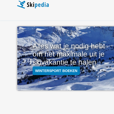
Alles wat je nodig hebt
om het maximale uit je
skivakantie te halen
WINTERSPORT BOEKEN