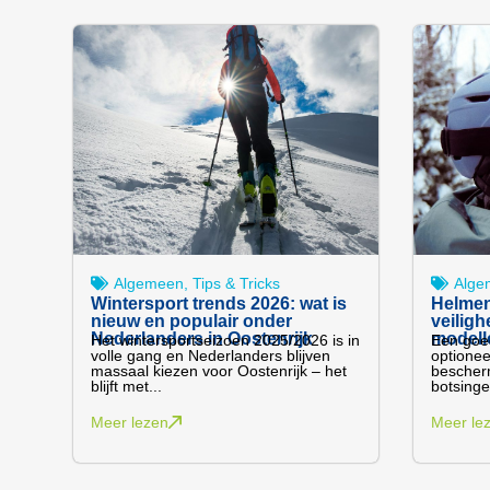
Algemeen
,
Tips & Tricks
Alge
Wintersport trends 2026: wat is
Helmen
nieuw en populair onder
veiligh
Nederlanders in Oostenrijk
modell
Het wintersportseizoen 2025/2026 is in
Een goed
volle gang en Nederlanders blijven
optioneel
massaal kiezen voor Oostenrijk – het
bescherm
blijft met...
botsinge
Meer lezen
Meer le