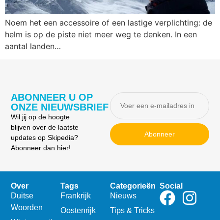
Noem het een accessoire of een lastige verplichting: de
helm is op de piste niet meer weg te denken. In een
aantal landen…
ABONNEER U OP
ONZE NIEUWSBRIEF
Wil jij op de hoogte
blijven over de laatste
Abonneer
updates op Skipedia?
Abonneer dan hier!
Over
Tags
Categorieën
Social
Duitse
Frankrijk
Nieuws
Woorden
Oostenrijk
Tips & Tricks