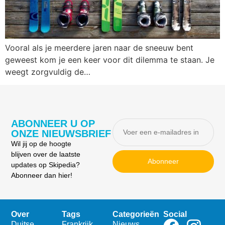
Vooral als je meerdere jaren naar de sneeuw bent
geweest kom je een keer voor dit dilemma te staan. Je
weegt zorgvuldig de…
ABONNEER U OP
ONZE NIEUWSBRIEF
Wil jij op de hoogte
blijven over de laatste
Abonneer
updates op Skipedia?
Abonneer dan hier!
Over
Tags
Categorieën
Social
Duitse
Frankrijk
Nieuws