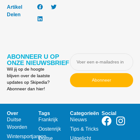
Artikel
Delen
ABONNEER U OP
ONZE NIEUWSBRIEF
Wil jij op de hoogte
blijven over de laatste
Abonneer
updates op Skipedia?
Abonneer dan hier!
Over
Tags
Categorieën
Social
Duitse
Frankrijk
Nieuws
Woorden
Oostenrijk
Tips & Tricks
Wintersportjargon
Duitse
Uitgelicht