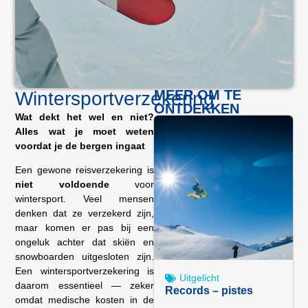
MEER OM TE
Wintersportverzekering
ONTDEKKEN
Wat dekt het wel en niet?
Alles wat je moet weten
voordat je de bergen ingaat
Een gewone reisverzekering is
niet voldoende
voor
wintersport. Veel mensen
denken dat ze verzekerd zijn,
maar komen er pas bij een
ongeluk achter dat skiën en
snowboarden uitgesloten zijn.
Een wintersportverzekering is
Uitgelicht
daarom essentieel — zeker
Records – pistes
omdat medische kosten in de