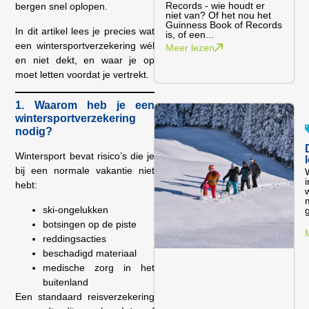
Records - wie houdt er
bergen snel oplopen.
niet van? Of het nou het
Guinness Book of Records
In dit artikel lees je precies wat
is, of een...
een wintersportverzekering wél
Meer lezen
en niet dekt, en waar je op
moet letten voordat je vertrekt.
1. Waarom heb je een
wintersportverzekering
nodig?
Wintersport bevat risico’s die je
bij een normale vakantie niet
hebt:
m
ski-ongelukken
botsingen op de piste
reddingsacties
beschadigd materiaal
medische zorg in het
buitenland
Een standaard reisverzekering