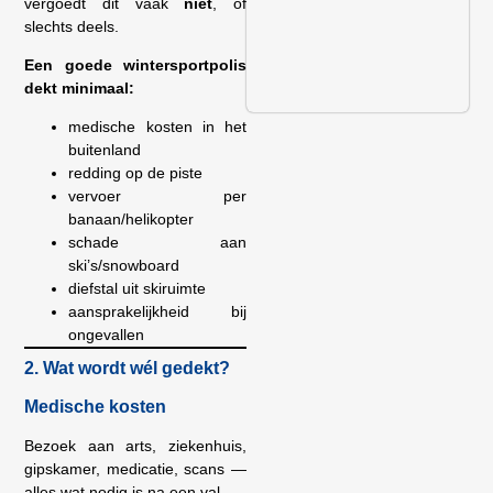
vergoedt dit vaak
niet
, of
slechts deels.
Een goede wintersportpolis
dekt minimaal:
medische kosten in het
buitenland
redding op de piste
vervoer per
banaan/helikopter
schade aan
ski’s/snowboard
diefstal uit skiruimte
aansprakelijkheid bij
ongevallen
2. Wat wordt wél gedekt?
Medische kosten
Bezoek aan arts, ziekenhuis,
gipskamer, medicatie, scans —
alles wat nodig is na een val.