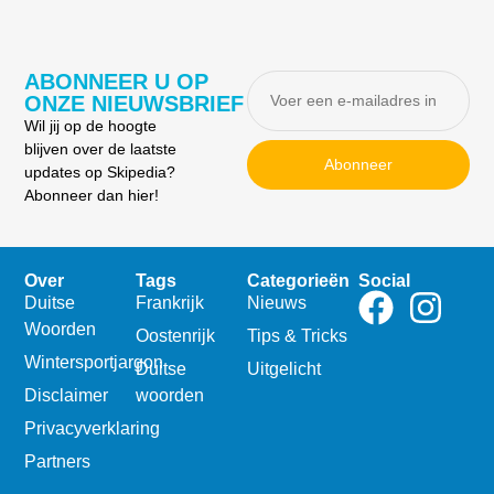
ABONNEER U OP
ONZE NIEUWSBRIEF
Wil jij op de hoogte
blijven over de laatste
Abonneer
updates op Skipedia?
Abonneer dan hier!
Over
Tags
Categorieën
Social
Duitse
Frankrijk
Nieuws
Woorden
Oostenrijk
Tips & Tricks
Wintersportjargon
Duitse
Uitgelicht
Disclaimer
woorden
Privacyverklaring
Partners