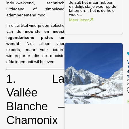
Je zult het maar hebben:
indrukwekkend, technisch
eindelijk sta je weer op de
uitdagend of simpelweg
latten en… het is de hele
week...
adembenemend mooi.
Meer lezen
In dit artikel vind je een selectie
van de
mooiste en meest
legendarische pistes ter
wereld
. Niet alleen voor
experts, maar voor iedere
wintersporter die de mooiste
afdalingen ooit wil beleven.
1. La
Vallée
W
Blanche –
Chamonix