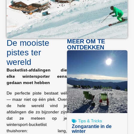
MEER OM TE
De mooiste
ONTDEKKEN
pistes ter
wereld
Bucketlist-afdalingen die
elke wintersporter eens
gedaan moet hebben
De perfecte piste bestaat wél
— maar niet op één plek. Over
de hele wereld vind je
afdalingen die zo bijzonder zijn
dat ze meteen op je
Tips & Tricks
wintersport-bucketlist
Zongarantie in de
thuishoren: lang,
winter