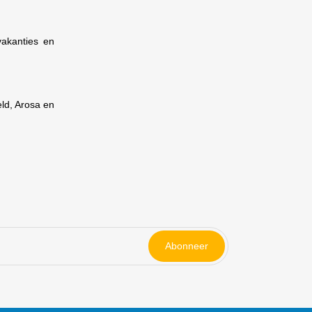
vakanties en
eld, Arosa en
Abonneer