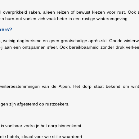
overprikkeld raken, alleen reizen of bewust kiezen voor rust. Ook st
een burn-out voelen zich vaak beter in een rustige winteromgeving.
kers?
, weinig dagtoerisme en geen grootschalige après-ski. Goede winterw
bij aan een ontspannen sfeer. Ook bereikbaarheid zonder druk verkee
e winterbestemmingen van de Alpen. Het dorp staat bekend om win
ngen zijn afgestemd op rustzoekers.
is voelbaar zodra je het dorp binnenkomt.
le hotels, ideaal voor wie stilte waardeert.