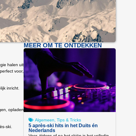
MEER OM TE ONTDEKKEN
gie halen uit
perfect voor,
jk inricht.
agen, opladen
Algemeen
,
Tips & Tricks
5 après-ski hits in het Duits én
ès-ski.
Nederlands
Voor, tijdens of na het skiën is het volledig