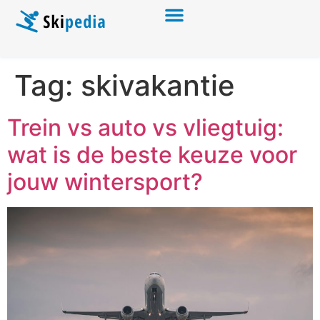
Tag:
skivakantie
Trein vs auto vs vliegtuig:
wat is de beste keuze voor
jouw wintersport?