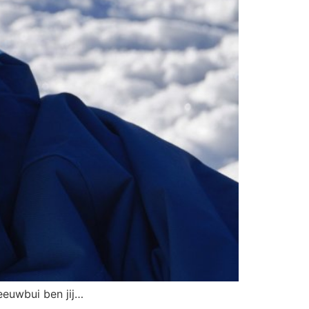
neeuwbui ben jij…