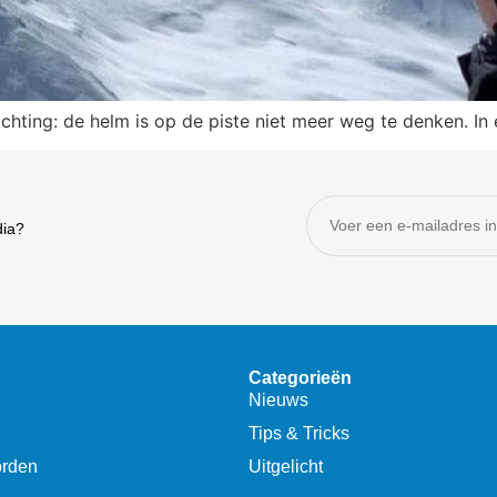
chting: de helm is op de piste niet meer weg te denken. In
dia?
Categorieën
Nieuws
Tips & Tricks
orden
Uitgelicht