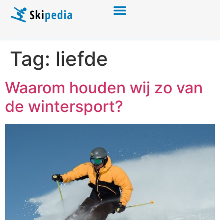
Tag:
liefde
Waarom houden wij zo van
de wintersport?