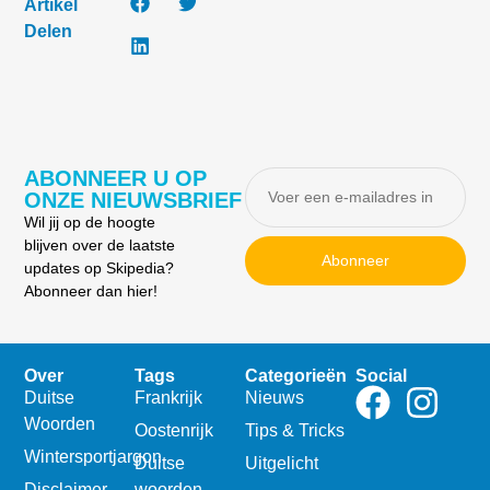
Artikel
Delen
ABONNEER U OP
ONZE NIEUWSBRIEF
Wil jij op de hoogte
blijven over de laatste
Abonneer
updates op Skipedia?
Abonneer dan hier!
Over
Tags
Categorieën
Social
Duitse
Frankrijk
Nieuws
Woorden
Oostenrijk
Tips & Tricks
Wintersportjargon
Duitse
Uitgelicht
Disclaimer
woorden