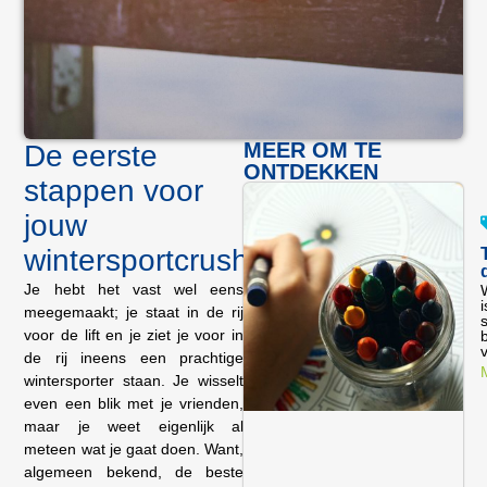
MEER OM TE
De eerste
ONTDEKKEN
stappen voor
jouw
wintersportcrush
Je hebt het vast wel eens
W
i
meegemaakt; je staat in de rij
voor de lift en je ziet je voor in
v
de rij ineens een prachtige
wintersporter staan. Je wisselt
even een blik met je vrienden,
maar je weet eigenlijk al
meteen wat je gaat doen. Want,
algemeen bekend, de beste