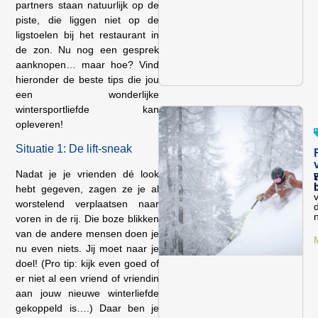
partners staan natuurlijk op de
piste, die liggen niet op de
ligstoelen bij het restaurant in
de zon. Nu nog een gesprek
aanknopen… maar hoe? Vind
hieronder de beste tips die jou
een wonderlijke
wintersportliefde kan
opleveren!
Situatie 1: De lift-sneak
Nadat je je vrienden dé look
hebt gegeven, zagen ze je al
v
worstelend verplaatsen naar
d
n
voren in de rij. Die boze blikken
van de andere mensen doen je
nu even niets. Jij moet naar je
doel! (Pro tip: kijk even goed of
er niet al een vriend of vriendin
aan jouw nieuwe winterliefde
gekoppeld is….) Daar ben je