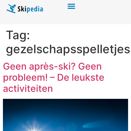
Tag:
gezelschapsspelletjes
Geen après-ski? Geen
probleem! – De leukste
activiteiten