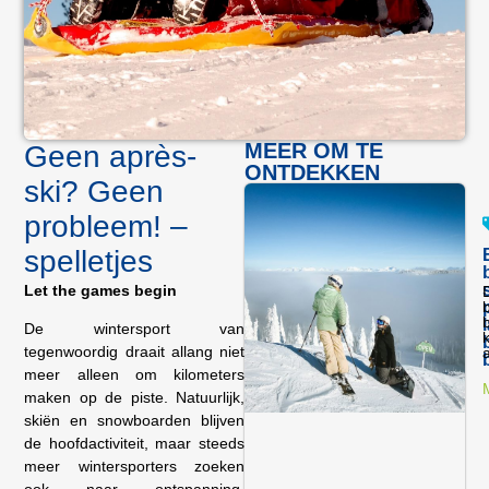
MEER OM TE
Geen après-
ONTDEKKEN
ski? Geen
probleem! –
spelletjes
Let the games begin
De wintersport van
k
tegenwoordig draait allang niet
meer alleen om kilometers
maken op de piste. Natuurlijk,
skiën en snowboarden blijven
de hoofdactiviteit, maar steeds
meer wintersporters zoeken