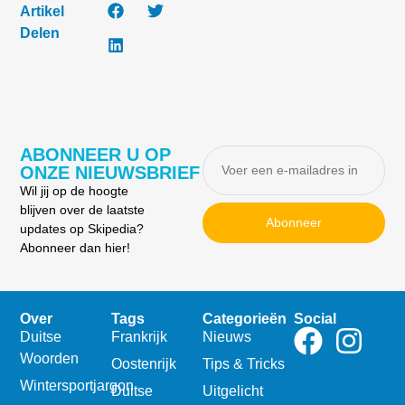
Artikel
Delen
ABONNEER U OP
ONZE NIEUWSBRIEF
Wil jij op de hoogte
blijven over de laatste
Abonneer
updates op Skipedia?
Abonneer dan hier!
Over
Tags
Categorieën
Social
Duitse
Frankrijk
Nieuws
Woorden
Oostenrijk
Tips & Tricks
Wintersportjargon
Duitse
Uitgelicht