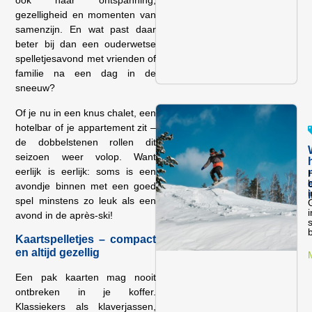
ook naar ontspanning,
gezelligheid en momenten van
samenzijn. En wat past daar
beter bij dan een ouderwetse
spelletjesavond met vrienden of
familie na een dag in de
sneeuw?
Of je nu in een knus chalet, een
hotelbar of je appartement zit –
de dobbelstenen rollen dit
seizoen weer volop. Want
eerlijk is eerlijk: soms is een
avondje binnen met een goed
spel minstens zo leuk als een
G
avond in de après-ski!
b
Kaartspelletjes – compact
en altijd gezellig
Een pak kaarten mag nooit
ontbreken in je koffer.
Klassiekers als klaverjassen,