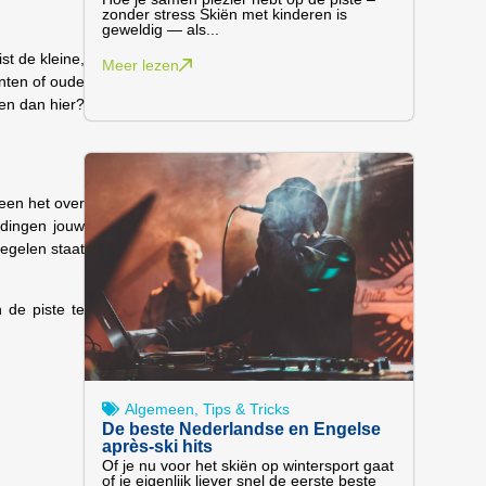
zonder stress Skiën met kinderen is
geweldig — als...
st de kleine,
Meer lezen
nten of oude
ven dan hier?
een het over
 dingen jouw
kegelen staat
 de piste te
Algemeen
,
Tips & Tricks
De beste Nederlandse en Engelse
après-ski hits
Of je nu voor het skiën op wintersport gaat
of je eigenlijk liever snel de eerste beste