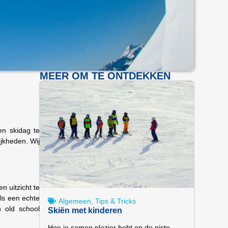
MEER OM TE ONTDEKKEN
en skidag te
ijkheden. Wij
n uitzicht te
ls een echte
Algemeen
,
Tips & Tricks
n old school
Skiën met kinderen
Hoe je samen plezier hebt op de piste –