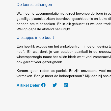
De toerist uithangen
Wanneer je accommodatie niet direct bovenop de berg in een s
gezellige plaatsjes zitten boordevol geschiedenis en leuk
panden om te bezoeken. En in elk gehucht zit wel een tradit
Wel op gepaste afstand natuurlijk!
Uitstapjes in de buurt
Een heerlijk excuus om het winkelcentrum in de omgeving t
heeft. En wat denk je van outdoor paintball in de snee
wintersportregio naast het skiën biedt want veel zomeractiv
ook garant voor gezelligheid!
Kortom: geen reden tot paniek. Er zijn ontzettend veel mo
vermaken. Ben je meer de indoorpersoon? Kijk dan bij ons a
Artikel Delen