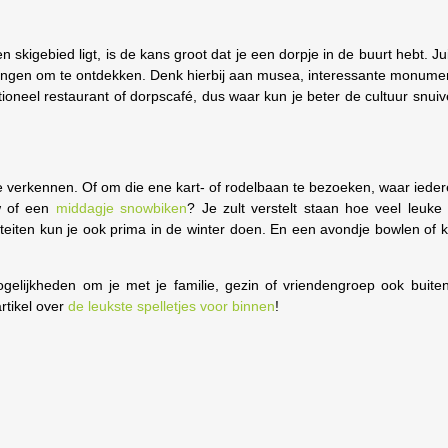
kigebied ligt, is de kans groot dat je een dorpje in de buurt hebt. Jui
e dingen om te ontdekken. Denk hierbij aan musea, interessante monume
ioneel restaurant of dorpscafé, dus waar kun je beter de cultuur snui
e verkennen. Of om die ene kart- of rodelbaan
te bezoeken, waar ieder
uw of een
middagje snowbiken
? Je zult verstelt staan hoe veel leuke
iteiten kun je ook prima in de winter doen. En een avondje bowlen of 
gelijkheden om je met je familie, gezin of vriendengroep ook buiten
rtikel over
de leukste spelletjes
voor binnen
!