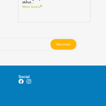
skihut...
Meer lezen
Abonneer
Social