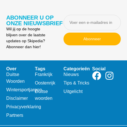
ABONNEER U OP
ONZE NIEUWSBRIEF
Wil jij op de hoogte
blijven over de laatste
Abonneer
updates op Skipedia?
Abonneer dan hier!
Over
Tags
Categorieën
Social
Duitse
Frankrijk
Nieuws
Woorden
Oostenrijk
Tips & Tricks
Wintersportjargon
Duitse
Uitgelicht
Disclaimer
woorden
Privacyverklaring
Partners