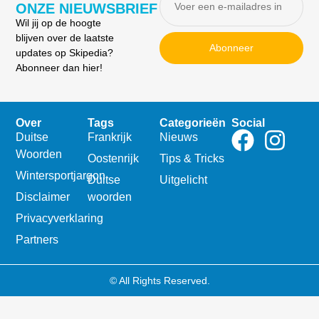
ONZE NIEUWSBRIEF
Wil jij op de hoogte
blijven over de laatste
Abonneer
updates op Skipedia?
Abonneer dan hier!
Over
Tags
Categorieën
Social
Duitse
Frankrijk
Nieuws
Woorden
Oostenrijk
Tips & Tricks
Wintersportjargon
Duitse
Uitgelicht
Disclaimer
woorden
Privacyverklaring
Partners
© All Rights Reserved.