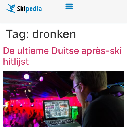
Tag:
dronken
De ultieme Duitse après-ski
hitlijst