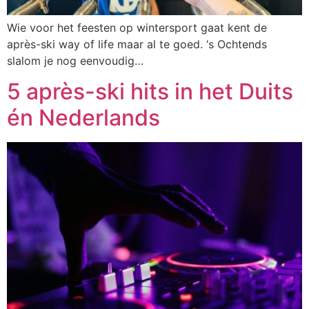
Wie voor het feesten op wintersport gaat kent de
après-ski way of life maar al te goed. ‘s Ochtends
slalom je nog eenvoudig…
5 après-ski hits in het Duits
én Nederlands