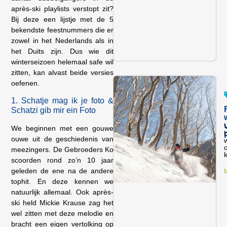
après-ski playlists verstopt zit?
Bij deze een lijstje met de 5
bekendste feestnummers die er
zowel in het Nederlands als in
het Duits zijn. Dus wie dit
winterseizoen helemaal safe wil
zitten, kan alvast beide versies
oefenen.
1. Schatje mag ik je foto &
Schatzi gib mir ein Foto
We beginnen met een gouwe
b
ouwe uit de geschiedenis van
meezingers. De Gebroeders Ko
k
scoorden rond zo’n 10 jaar
geleden de ene na de andere
tophit. En deze kennen we
natuurlijk allemaal. Ook après-
ski held Mickie Krause zag het
wel zitten met deze melodie en
bracht een eigen vertolking op