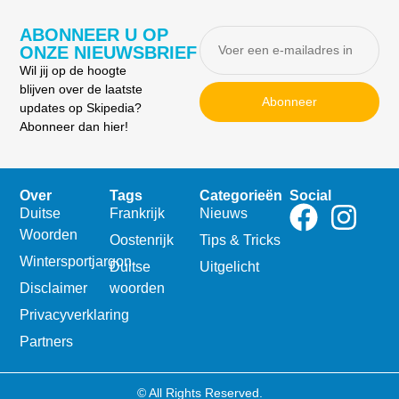
ABONNEER U OP
ONZE NIEUWSBRIEF
Wil jij op de hoogte
blijven over de laatste
Abonneer
updates op Skipedia?
Abonneer dan hier!
Over
Tags
Categorieën
Social
Duitse
Frankrijk
Nieuws
Woorden
Oostenrijk
Tips & Tricks
Wintersportjargon
Duitse
Uitgelicht
Disclaimer
woorden
Privacyverklaring
Partners
© All Rights Reserved.