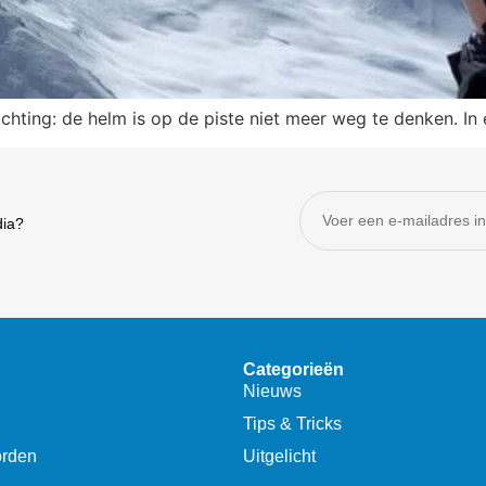
chting: de helm is op de piste niet meer weg te denken. In
dia?
Categorieën
Nieuws
Tips & Tricks
orden
Uitgelicht