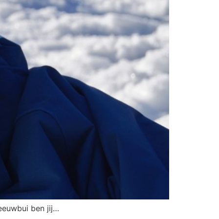
neeuwbui ben jij…