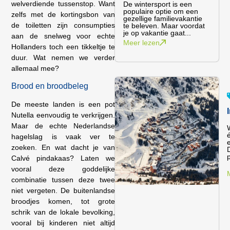
welverdiende tussenstop. Want
De wintersport is een
populaire optie om een
zelfs met de kortingsbon van
gezellige familievakantie
de toiletten zijn consumpties
te beleven. Maar voordat
je op vakantie gaat...
aan de snelweg voor echte
Meer lezen
Hollanders toch een tikkeltje te
duur. Wat nemen we verder
allemaal mee?
Brood en broodbeleg
De meeste landen is een pot
Nutella eenvoudig te verkrijgen.
Maar de echte Nederlandse
hagelslag is vaak ver te
zoeken. En wat dacht je van
p
Calvé pindakaas? Laten we
vooral deze goddelijke
combinatie tussen deze twee
niet vergeten. De buitenlandse
broodjes komen, tot grote
schrik van de lokale bevolking,
vooral bij kinderen niet altijd