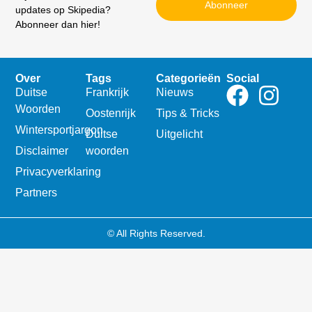
Abonneer
updates op Skipedia?
Abonneer dan hier!
Over
Tags
Categorieën
Social
Duitse
Frankrijk
Nieuws
Woorden
Oostenrijk
Tips & Tricks
Wintersportjargon
Duitse
Uitgelicht
Disclaimer
woorden
Privacyverklaring
Partners
© All Rights Reserved.