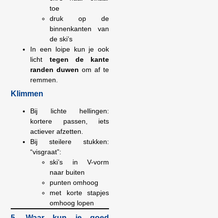
toe
druk op de
binnenkanten van
de ski’s
In een loipe kun je ook
licht
tegen de kante
randen duwen
om af te
remmen.
Klimmen
Bij lichte hellingen:
kortere passen, iets
actiever afzetten.
Bij steilere stukken:
“visgraat”:
ski’s in V-vorm
naar buiten
punten omhoog
met korte stapjes
omhoog lopen
5. Waar kun je goed