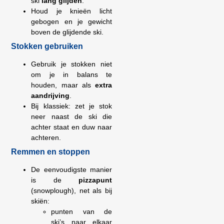
ski
lang glijden
.
Houd je knieën licht
gebogen en je gewicht
boven de glijdende ski.
Stokken gebruiken
Gebruik je stokken niet
om je in balans te
houden, maar als
extra
aandrijving
.
Bij klassiek: zet je stok
neer naast de ski die
achter staat en duw naar
achteren.
Remmen en stoppen
De eenvoudigste manier
is de
pizzapunt
(snowplough), net als bij
skiën:
punten van de
ski’s naar elkaar