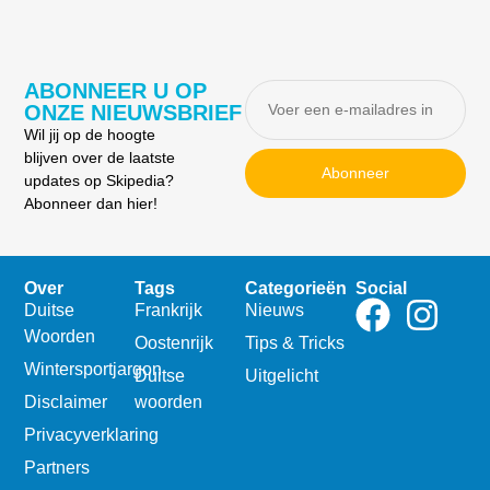
ABONNEER U OP
ONZE NIEUWSBRIEF
Wil jij op de hoogte
blijven over de laatste
Abonneer
updates op Skipedia?
Abonneer dan hier!
Over
Tags
Categorieën
Social
Duitse
Frankrijk
Nieuws
Woorden
Oostenrijk
Tips & Tricks
Wintersportjargon
Duitse
Uitgelicht
Disclaimer
woorden
Privacyverklaring
Partners