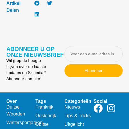
Artikel
Delen
ABONNEER U OP
ONZE NIEUWSBRIEF
Wil jij op de hoogte
blijven over de laatste
Abonneer
updates op Skipedia?
Abonneer dan hier!
Over
Tags
Categorieën
Social
Duitse
Frankrijk
Nieuws
Woorden
Oostenrijk
Tips & Tricks
Wintersportjargon
Duitse
Uitgelicht