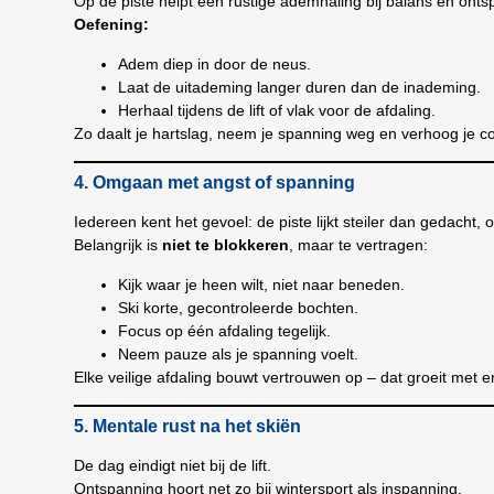
Op de piste helpt een rustige ademhaling bij balans en onts
Oefening:
Adem diep in door de neus.
Laat de uitademing langer duren dan de inademing.
Herhaal tijdens de lift of vlak voor de afdaling.
Zo daalt je hartslag, neem je spanning weg en verhoog je co
4. Omgaan met angst of spanning
Iedereen kent het gevoel: de piste lijkt steiler dan gedacht,
Belangrijk is
niet te blokkeren
, maar te vertragen:
Kijk waar je heen wilt, niet naar beneden.
Ski korte, gecontroleerde bochten.
Focus op één afdaling tegelijk.
Neem pauze als je spanning voelt.
Elke veilige afdaling bouwt vertrouwen op – dat groeit met e
5. Mentale rust na het skiën
De dag eindigt niet bij de lift.
Ontspanning hoort net zo bij wintersport als inspanning.