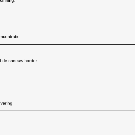
panning.
ncentratie.
 of de sneeuw harder.
rvaring.