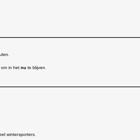
uten.
e om in het
nu
te blijven.
eel wintersporters.