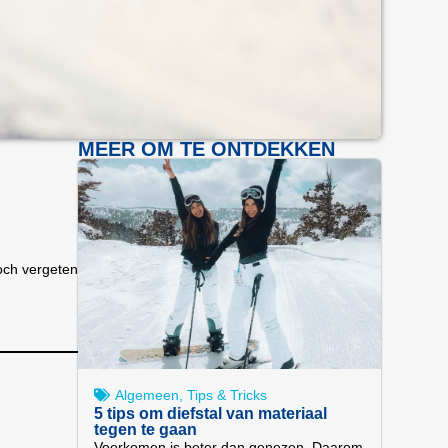
MEER OM TE ONTDEKKEN
Toch vergeten
Algemeen
,
Tips & Tricks
5 tips om diefstal van materiaal
tegen te gaan
Voorkomen is beter dan genezen. Daarom