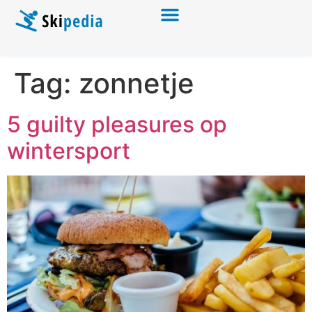
Tag:
zonnetje
5 guilty pleasures op
wintersport