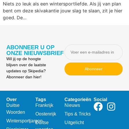
Niets zo leuk als een wintersportliefde. Als jij van plan
bent om deze skivakantie jouw slag te slaan, zit je hier
goed. De…
ABONNEER U OP
ONZE NIEUWSBRIEF
Wil jij op de hoogte
blijven over de laatste
Abonneer
updates op Skipedia?
Abonneer dan hier!
Over
Tags
Categorieën
Social
Duitse
Frankrijk
Nieuws
Woorden
Oostenrijk
Tips & Tricks
Wintersportjargon
Duitse
Uitgelicht