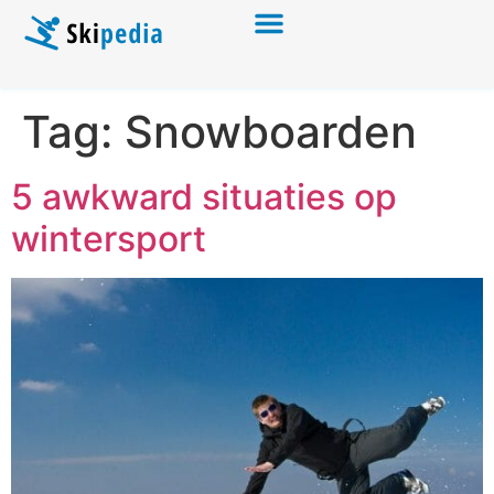
Tag:
Snowboarden
5 awkward situaties op
wintersport