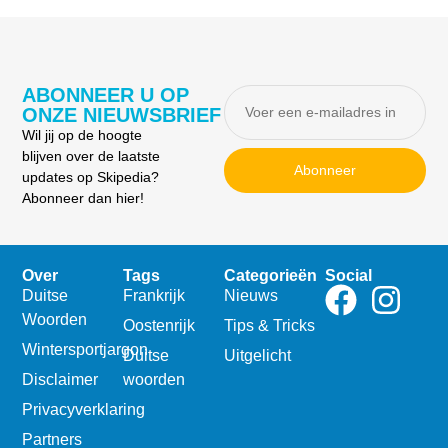
ABONNEER U OP
ONZE NIEUWSBRIEF
Wil jij op de hoogte
blijven over de laatste
Abonneer
updates op Skipedia?
Abonneer dan hier!
Over
Tags
Categorieën
Social
Duitse
Frankrijk
Nieuws
Woorden
Oostenrijk
Tips & Tricks
Wintersportjargon
Duitse
Uitgelicht
Disclaimer
woorden
Privacyverklaring
Partners