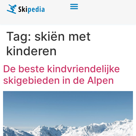
Tag:
skiën met
kinderen
De beste kindvriendelijke
skigebieden in de Alpen