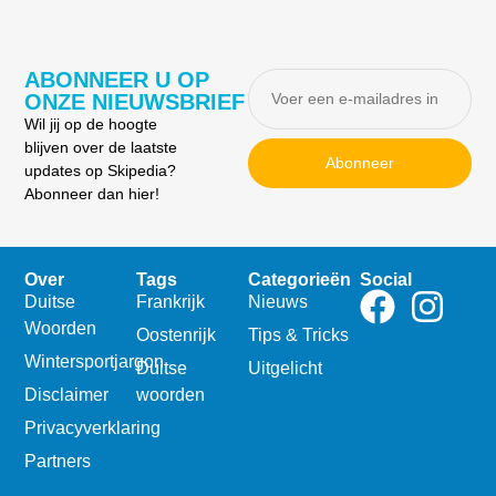
ABONNEER U OP
ONZE NIEUWSBRIEF
Wil jij op de hoogte
blijven over de laatste
Abonneer
updates op Skipedia?
Abonneer dan hier!
Over
Tags
Categorieën
Social
Duitse
Frankrijk
Nieuws
Woorden
Oostenrijk
Tips & Tricks
Wintersportjargon
Duitse
Uitgelicht
Disclaimer
woorden
Privacyverklaring
Partners