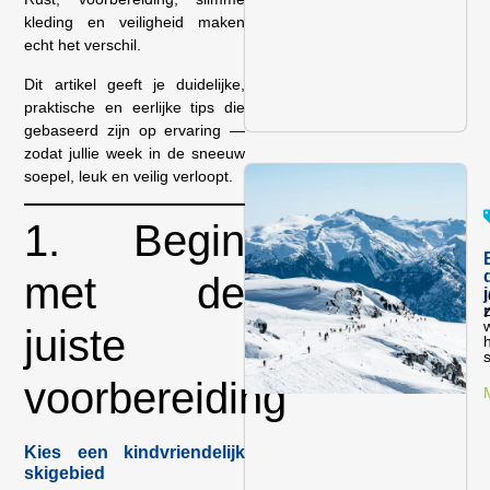
kleding en veiligheid maken
echt het verschil.
Dit artikel geeft je duidelijke,
praktische en eerlijke tips die
gebaseerd zijn op ervaring —
zodat jullie week in de sneeuw
soepel, leuk en veilig verloopt.
1. Begin
met de
I
z
juiste
h
s
voorbereiding
Kies een kindvriendelijk
skigebied