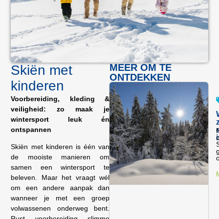
MEER OM TE
Skiën met
ONTDEKKEN
kinderen
Voorbereiding, kleding &
veiligheid: zo maak je
wintersport leuk én
ontspannen
N
o
Skiën met kinderen is één van
de mooiste manieren om
o
samen een wintersport te
beleven. Maar het vraagt wél
om een andere aanpak dan
wanneer je met een groep
volwassenen onderweg bent.
Rust, voorbereiding, slimme