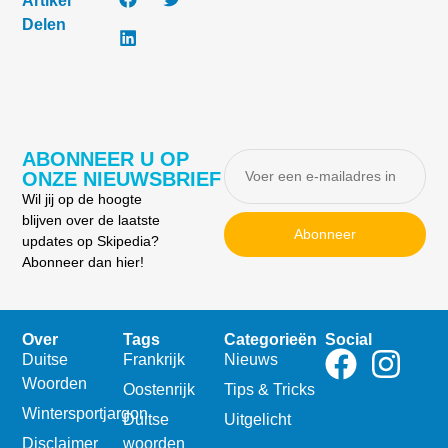
Artikel
Delen
ABONNEER U OP
ONZE NIEUWSBRIEF
Wil jij op de hoogte
blijven over de laatste
Abonneer
updates op Skipedia?
Abonneer dan hier!
Over
Tags
Categorieën
Social
Duitse
Frankrijk
Nieuws
Woorden
Oostenrijk
Tips & Tricks
Wintersportjargon
Duitse
Uitgelicht
Disclaimer
woorden