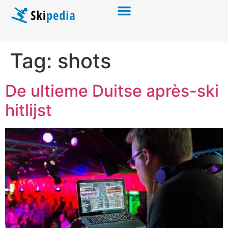
Tag:
shots
De ultieme Duitse après-ski
hitlijst