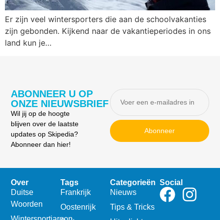
Er zijn veel wintersporters die aan de schoolvakanties
zijn gebonden. Kijkend naar de vakantieperiodes in ons
land kun je…
ABONNEER U OP
ONZE NIEUWSBRIEF
Wil jij op de hoogte
blijven over de laatste
Abonneer
updates op Skipedia?
Abonneer dan hier!
Over
Tags
Categorieën
Social
Duitse
Frankrijk
Nieuws
Woorden
Oostenrijk
Tips & Tricks
Wintersportjargon