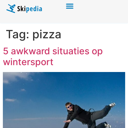
Tag:
pizza
5 awkward situaties op
wintersport