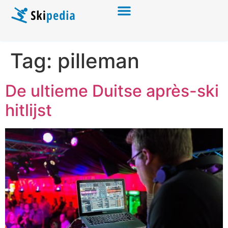
Tag:
pilleman
De ultieme Duitse après-ski
hitlijst