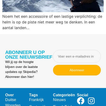
Noem het een accessoire of een lastige verplichting: de
helm is op de piste niet meer weg te denken. In een
aantal landen…
ABONNEER U OP
ONZE NIEUWSBRIEF
Wil jij op de hoogte
blijven over de laatste
Abonneer
updates op Skipedia?
Abonneer dan hier!
Over
Tags
Categorieën
Social
Duitse
Frankrijk
Nieuws
Woorden