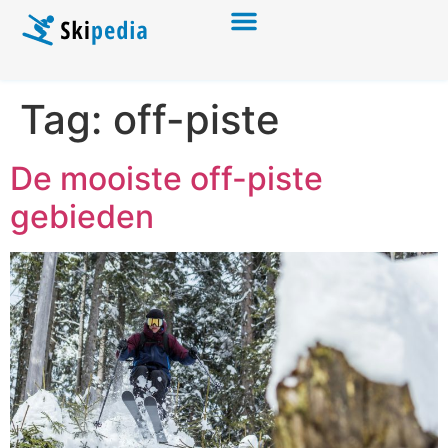
Tag:
off-piste
De mooiste off-piste
gebieden