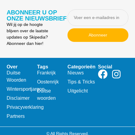
ABONNEER U OP
ONZE NIEUWSBRIEF
Wil jij op de hoogte
blijven over de laatste
Abonneer
updates op Skipedia?
Abonneer dan hier!
Over
Tags
Categorieën
Social
Duitse
Frankrijk
Nieuws
Woorden
Oostenrijk
Tips & Tricks
Wintersportjargon
Duitse
Uitgelicht
Disclaimer
woorden
Privacyverklaring
Partners
© All Rights Reserved.