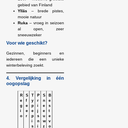
gebied van Finland
Ylläs
– brede pistes,
mooie natuur
Ruka
– vroeg in seizoen
al open, zeer
sneeuwzeker
Voor wie geschikt?
Gezinnen, beginners en
iedereen die een unieke
winterbeleving zoekt.
4. Vergelijking in één
oogopslag
R
S
T
P
S
B
e
f
y
r
n
e
g
e
p
i
e
s
i
e
e
j
e
t
o
r
p
s
u
e
i
n
w
v
s
i
z
o