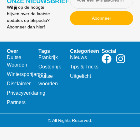
ONZE NIEUWSBRIEF
Wil jij op de hoogte
blijven over de laatste
Abonneer
updates op Skipedia?
Abonneer dan hier!
Over
Tags
Categorieën
Social
Duitse
Frankrijk
Nieuws
Woorden
Oostenrijk
Tips & Tricks
Wintersportjargon
Duitse
Uitgelicht
Disclaimer
woorden
Privacyverklaring
Partners
© All Rights Reserved.