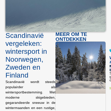
MEER OM TE
Scandinavië
ONTDEKKEN
vergeleken:
wintersport in
Noorwegen,
Zweden en
N
o
Finland
o
Scandinavië wordt steeds
populairder als
wintersportbestemming. Met
moderne skigebieden,
gegarandeerde sneeuw in de
wintermaanden en een rustige,