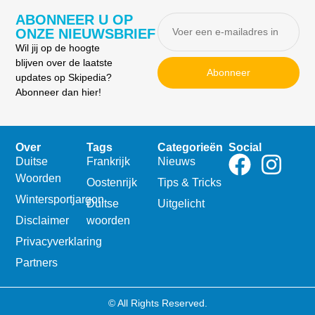
ABONNEER U OP
ONZE NIEUWSBRIEF
Wil jij op de hoogte
blijven over de laatste
Abonneer
updates op Skipedia?
Abonneer dan hier!
Over
Tags
Categorieën
Social
Duitse
Frankrijk
Nieuws
Woorden
Oostenrijk
Tips & Tricks
Wintersportjargon
Duitse
Uitgelicht
Disclaimer
woorden
Privacyverklaring
Partners
© All Rights Reserved.