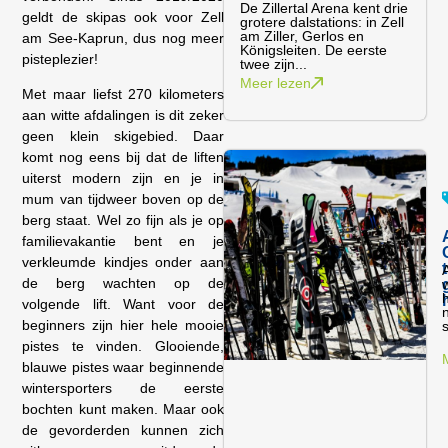
De Zillertal Arena kent drie
geldt de skipas ook voor Zell
grotere dalstations: in Zell
am Ziller, Gerlos en
am See-Kaprun, dus nog meer
Königsleiten. De eerste
pisteplezier!
twee zijn...
Meer lezen
Met maar liefst 270 kilometers
aan witte afdalingen is dit zeker
geen klein skigebied. Daar
komt nog eens bij dat de liften
uiterst modern zijn en je in
mum van tijdweer boven op de
berg staat. Wel zo fijn als je op
familievakantie bent en je
verkleumde kindjes onder aan
A
de berg wachten op de
w
volgende lift. Want voor de
beginners zijn hier hele mooie
pistes te vinden. Glooiende,
blauwe pistes waar beginnende
wintersporters de eerste
bochten kunt maken. Maar ook
de gevorderden kunnen zich