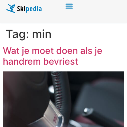
Tag:
min
Wat je moet doen als je
handrem bevriest