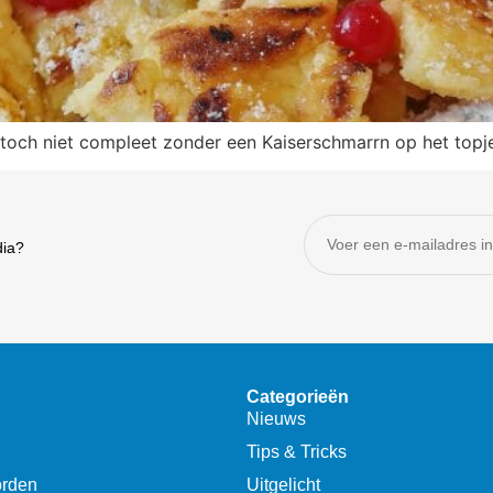
is toch niet compleet zonder een Kaiserschmarrn op het top
dia?
Categorieën
Nieuws
Tips & Tricks
orden
Uitgelicht