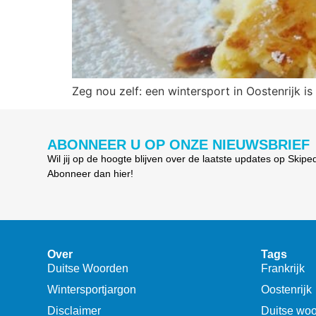
Zeg nou zelf: een wintersport in Oostenrijk 
ABONNEER U OP ONZE NIEUWSBRIEF
Wil jij op de hoogte blijven over de laatste updates op Skipe
Abonneer dan hier!
Over
Tags
Duitse Woorden
Frankrijk
Wintersportjargon
Oostenrijk
Disclaimer
Duitse wo