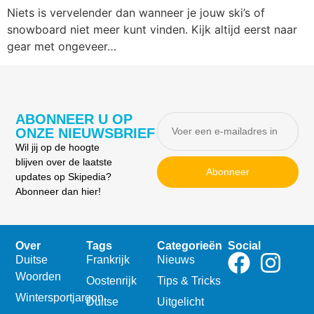
Niets is vervelender dan wanneer je jouw ski’s of
snowboard niet meer kunt vinden. Kijk altijd eerst naar
gear met ongeveer…
ABONNEER U OP
ONZE NIEUWSBRIEF
Wil jij op de hoogte
blijven over de laatste
Abonneer
updates op Skipedia?
Abonneer dan hier!
Over
Tags
Categorieën
Social
Duitse
Frankrijk
Nieuws
Woorden
Oostenrijk
Tips & Tricks
Wintersportjargon
Duitse
Uitgelicht