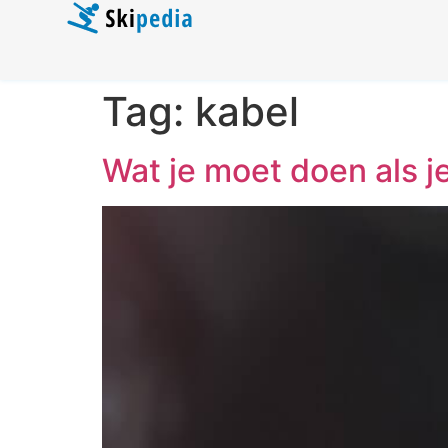
Tag:
kabel
Wat je moet doen als j