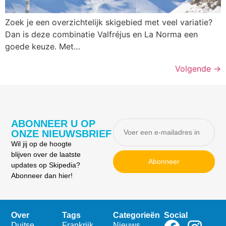
Zoek je een overzichtelijk skigebied met veel variatie?
Dan is deze combinatie Valfréjus en La Norma een
goede keuze. Met…
Volgende
→
ABONNEER U OP
ONZE NIEUWSBRIEF
Wil jij op de hoogte
blijven over de laatste
Abonneer
updates op Skipedia?
Abonneer dan hier!
Over
Tags
Categorieën
Social
Duitse
Frankrijk
Nieuws