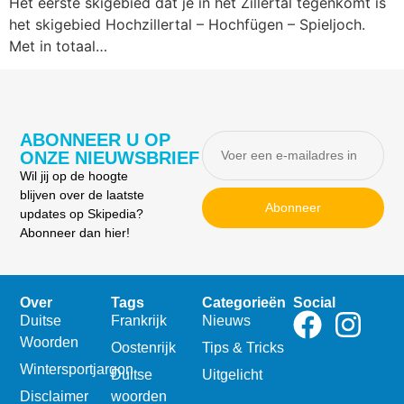
Het eerste skigebied dat je in het Zillertal tegenkomt is
het skigebied Hochzillertal – Hochfügen – Spieljoch.
Met in totaal…
ABONNEER U OP
ONZE NIEUWSBRIEF
Wil jij op de hoogte
blijven over de laatste
Abonneer
updates op Skipedia?
Abonneer dan hier!
Over
Tags
Categorieën
Social
Duitse
Frankrijk
Nieuws
Woorden
Oostenrijk
Tips & Tricks
Wintersportjargon
Duitse
Uitgelicht
Disclaimer
woorden