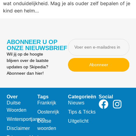
wat onduidelijkheid. Mag je als ouder zelf bepalen of je
kind een helm…
ABONNEER U OP
ONZE NIEUWSBRIEF
Wil jij op de hoogte
blijven over de laatste
Abonneer
updates op Skipedia?
Abonneer dan hier!
Over
Tags
Categorieën
Social
Duitse
Frankrijk
Nieuws
Woorden
Oostenrijk
Tips & Tricks
Wintersportjargon
Duitse
Uitgelicht
Disclaimer
woorden